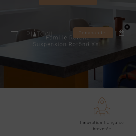
0
Commander
Famille Rotönd
Suspension Rotönd XXL
Innovation française
brevetée