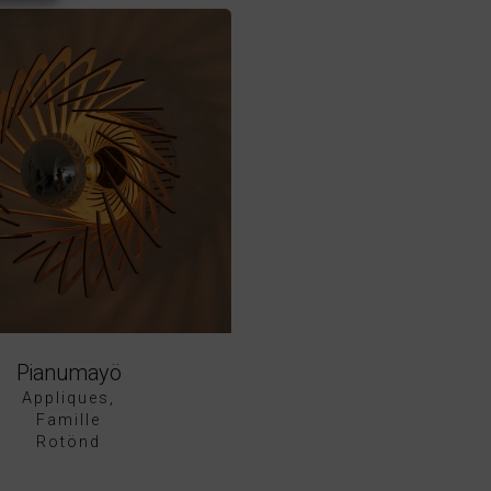
Pianumayö
Appliques
Famille
Rotönd