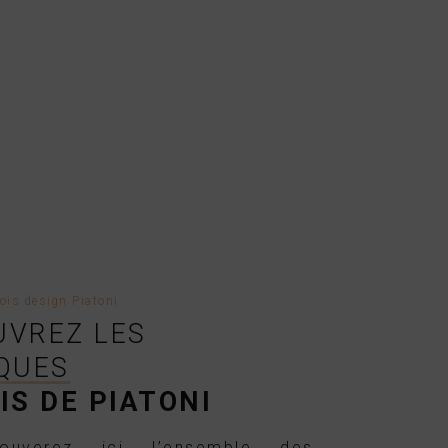
ois design Piatoni
UVREZ LES
QUES
IS DE PIATONI
ouverez ici l’ensemble des