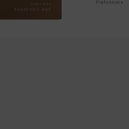
Plafonniers
Applique
SANPEDRÖ ØNË