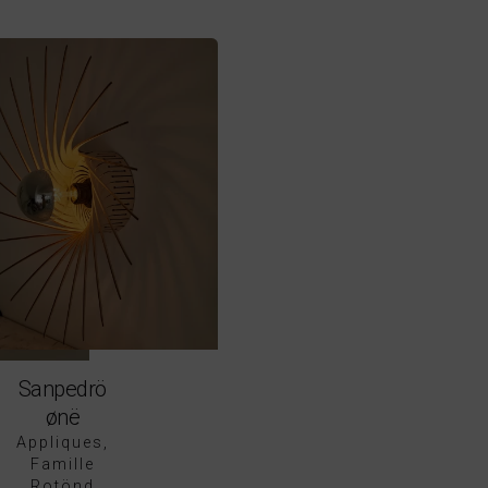
Sanpedrö
ønë
Appliques
Famille
Rotönd