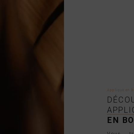
Applique en b
DÉCO
APPLI
EN BO
Vous tr