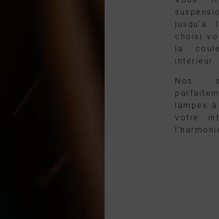
suspensi
jusqu’à 
choisi vo
la coul
intérieur.
Nos su
parfait
lampes à
votre in
l’harmoni