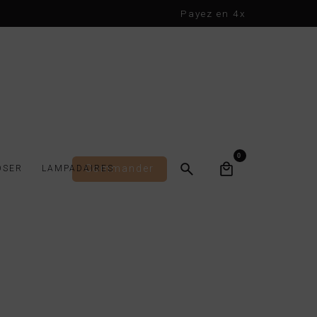
Payez en 4x
0
Commander
OSER
LAMPADAIRES