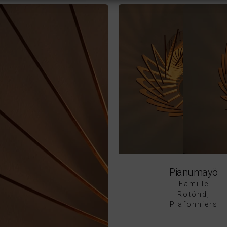
Pianumayö
Famille
Rotönd
Plafonniers