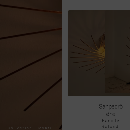
Sanpedrö
ønë
Famille
Rotönd
Collection I Monti