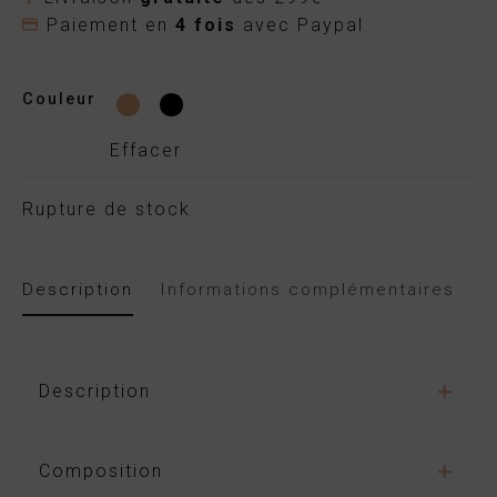
Paiement en
4 fois
avec Paypal
Couleur
Effacer
Rupture de stock
Description
Informations complémentaires
A
Description
Cette pièce est issue de
la collection I
Composition
MONTI
, dans laquelle vous trouverez tout