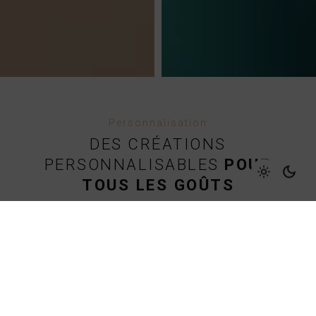
Personnalisation
DES
CRÉATIONS
PERSONNALISABLES
POUR
TOUS LES GOÛTS
La gamme de luminaires en bois Piatoni
propose une diversité de modèles, allant
des lampadaires imposants aux lampes de
table élégantes. Vous trouverez
assurément la pièce qui correspond à
votre style et à vos préférences. De plus,