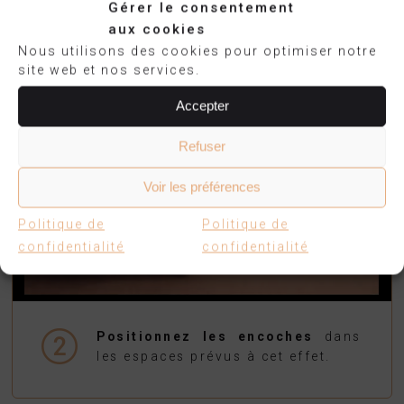
Gérer le consentement
Pas besoin d’outils
, vous
recevez votre luminaire à plat.
aux cookies
Nous utilisons des cookies pour optimiser notre
site web et nos services.
Accepter
Refuser
Voir les préférences
Politique de
Politique de
confidentialité
confidentialité
Positionnez les encoches
dans
les espaces prévus à cet effet.