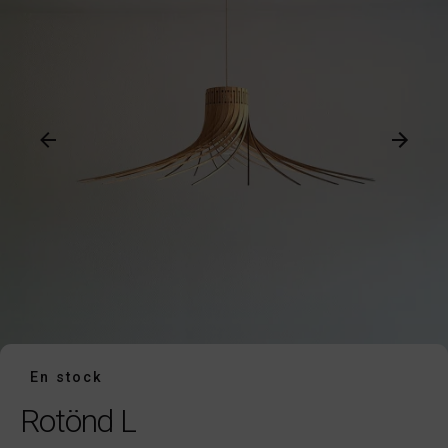
En stock
Rotönd L